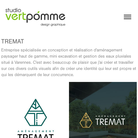
TREMAT
Entreprise spécialisée en conception et réalisation d'aménagement
paysager haut de gamme, mini excavation et gestion des eaux pluviales
situé à Varennes. C'est avec beaucoup de plaisir que j'ai créer et travailler
sur ces divers outils visuels afin de créer une identité qui leur est propre et
qui les démarquent de leur concurrence.